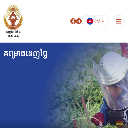
KM
អាជ្ញាធរមីន
C.M.A.A
គម្រោងដេញថ្លៃ