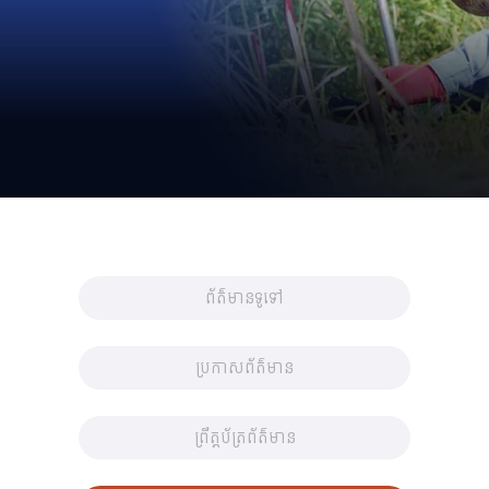
ព័ត៌មានទូទៅ
ប្រកាសព័ត៌មាន
ព្រឹត្តប័ត្រព័ត៌មាន