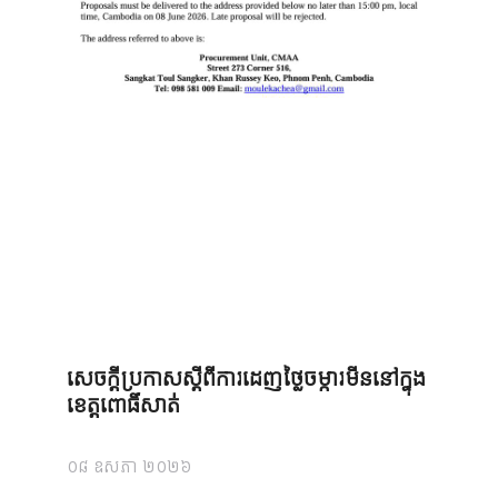
សេចក្តីប្រកាសស្តីពីការដេញថ្លៃចម្ការមីននៅក្នុង
ខេត្តពោធិ៍សាត់
០៨ ឧសភា ២០២៦