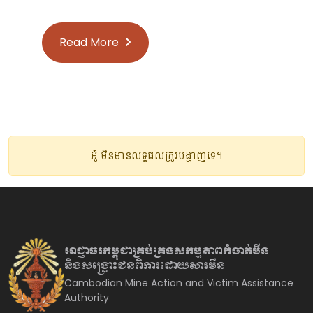
Read More
អូ៎ មិនមានលទ្ធផលត្រូវបង្ហាញទេ។
អាជ្ញាធរកម្ពុជាគ្រប់គ្រងសកម្មភាព
កំចាត់មីន
និងសង្គ្រោះជនពិការ
ដោយសារមីន
Cambodian Mine Action and Victim Assistance
Authority