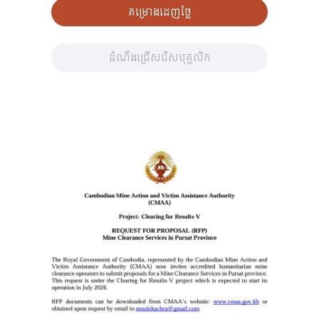
គម្រោងដេញថ្លៃ
ដំណឹងជ្រើសរើសបុគ្គលិក