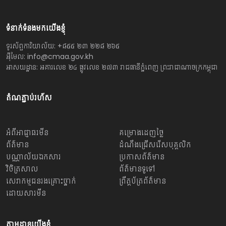
ទំនាក់ទំនងមកយើងខ្ញុំ
ទូរស័ព្ទការិយាល័យ: +៨៥៥ ២៣ ២២៨ ២៦៥
អ៊ីមែល: info@cmaa.gov.kh
អាសយដ្ឋាន: អគារលេខ ២៤ ផ្លូវលេខ ២៧៣ រាជធានីភ្នំពេញ ព្រះរាជាណាចក្រកម្ពុជា
តំណភ្ជាប់រហ័ស
អំពីអាជ្ញាធរមីន
គម្រោងដេញថ្លៃ
ព័ត៌មាន
ដំណឹងជ្រើសរើសបុគ្គលិក
បណ្ណាល័យឯកសារ
ប្រកាសព័ត៌មាន
វិចិត្រសាល
ព័ត៌មានទូទៅ
សេវាកម្មជនរងគ្រោះថ្នាក់
ព្រឹត្តប័ត្រព័ត៌មាន
ដោយសារមីន
តាមដានយើងខ្ញុំ