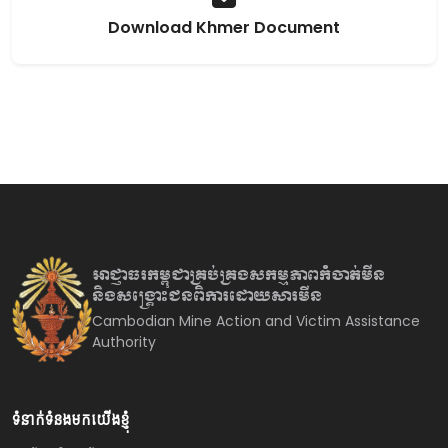
Download Khmer Document
អាជ្ញាធរកម្ពុជាគ្រប់គ្រងសកម្មភាព
កំចាត់មីន
និងសង្គ្រោះជនពិការ
ដោយសារមីន
Cambodian Mine Action and Victim Assistance
Authority
ទំនាក់ទំនងមកយើងខ្ញុំ