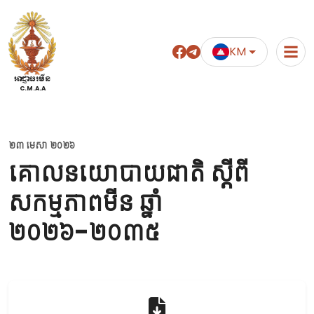
KM
អាជ្ញាធរមីន
C.M.A.A
២៣ មេសា ២០២៦
គោលនយោបាយជាតិ ស្តីពី
សកម្មភាពមីន ឆ្នាំ
២០២៦-២០៣៥