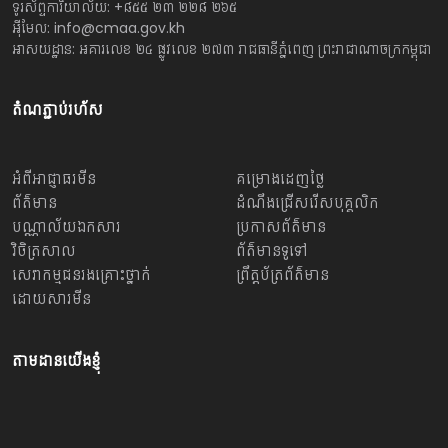
ទូរស័ព្ទការិយាល័យ: +៨៥៥ ២៣ ២២៨ ២៦៥
អ៊ីមែល: info@cmaa.gov.kh
អាសយដ្ឋាន: អគារលេខ ២៤ ផ្លូវលេខ ២៧៣ រាជធានីភ្នំពេញ ព្រះរាជាណាចក្រកម្ពុជា
តំណភ្ជាប់រហ័ស
អំពីអាជ្ញាធរមីន
គម្រោងដេញថ្លៃ
ព័ត៌មាន
ដំណឹងជ្រើសរើសបុគ្គលិក
បណ្ណាល័យឯកសារ
ប្រកាសព័ត៌មាន
វិចិត្រសាល
ព័ត៌មានទូទៅ
សេវាកម្មជនរងគ្រោះថ្នាក់
ព្រឹត្តប័ត្រព័ត៌មាន
ដោយសារមីន
តាមដានយើងខ្ញុំ