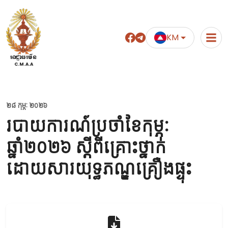
KM
អាជ្ញាធរមីន
C.M.A.A
២៨ កុម្ភៈ ២០២៦
របាយការណ៍ប្រចាំខែកុម្ភៈ
ឆ្នាំ២០២៦ ស្តីពីគ្រោះថ្នាក់
ដោយសារយុទ្ធភណ្ឌគ្រឿងផ្ទុះ