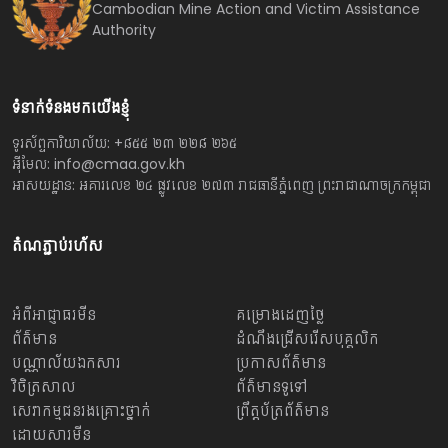
Cambodian Mine Action and Victim Assistance
Authority
ទំនាក់ទំនងមកយើងខ្ញុំ
ទូរស័ព្ទការិយាល័យ: +៨៥៥ ២៣ ២២៨ ២៦៥
អ៊ីមែល: info@cmaa.gov.kh
អាសយដ្ឋាន: អគារលេខ ២៤ ផ្លូវលេខ ២៧៣ រាជធានីភ្នំពេញ ព្រះរាជាណាចក្រកម្ពុជា
តំណភ្ជាប់រហ័ស
អំពីអាជ្ញាធរមីន
គម្រោងដេញថ្លៃ
ព័ត៌មាន
ដំណឹងជ្រើសរើសបុគ្គលិក
បណ្ណាល័យឯកសារ
ប្រកាសព័ត៌មាន
វិចិត្រសាល
ព័ត៌មានទូទៅ
សេវាកម្មជនរងគ្រោះថ្នាក់
ព្រឹត្តប័ត្រព័ត៌មាន
ដោយសារមីន