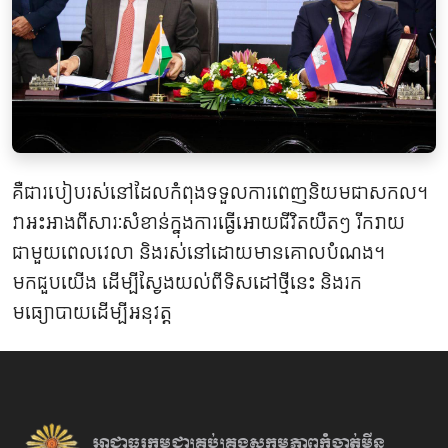
គឺជារបៀបរស់នៅដែលកំពុងទទួលការពេញនិយមជាសកល។
វាអះអាងពីសារៈសំខាន់ក្នុងការធ្វើអោយជីវិតយឺតៗ រីករាយ
ជាមួយពេលវេលា និងរស់នៅដោយមានគោលបំណង។
មកជួបយើង ដើម្បីស្វែងយល់ពីទិសដៅថ្មីនេះ និងរក
មធ្យោបាយដើម្បីអនុវត្ត
អាជ្ញាធរកម្ពុជាគ្រប់គ្រងសកម្មភាព
កំចាត់មីន