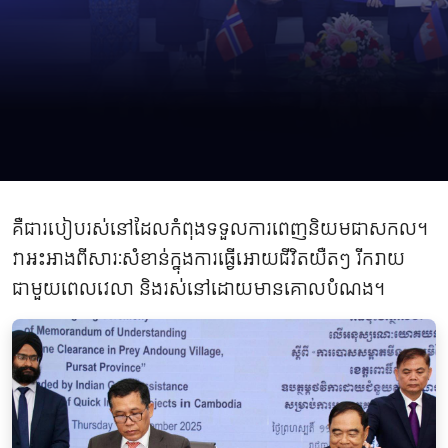
គឺជារបៀបរស់នៅដែលកំពុងទទួលការពេញនិយមជាសកល។
វាអះអាងពីសារៈសំខាន់ក្នុងការធ្វើអោយជីវិតយឺតៗ រីករាយ
ជាមួយពេលវេលា និងរស់នៅដោយមានគោលបំណង។