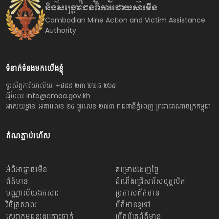
និងសង្គ្រោះជនពិការ
ដោយសារមីន
Cambodian Mine Action and Victim Assistance
Authority
ទំនាក់ទំនងមកយើងខ្ញុំ
ទូរស័ព្ទការិយាល័យ: +៨៥៥ ២៣ ២២៨ ២៦៥
អ៊ីមែល: info@cmaa.gov.kh
អាសយដ្ឋាន: អគារលេខ ២៤ ផ្លូវលេខ ២៧៣ រាជធានីភ្នំពេញ ព្រះរាជាណាចក្រកម្ពុជា
តំណភ្ជាប់រហ័ស
អំពីអាជ្ញាធរមីន
គម្រោងដេញថ្លៃ
ព័ត៌មាន
ដំណឹងជ្រើសរើសបុគ្គលិក
បណ្ណាល័យឯកសារ
ប្រកាសព័ត៌មាន
វិចិត្រសាល
ព័ត៌មានទូទៅ
សេវាកម្មជនរងគ្រោះថ្នាក់
ព្រឹត្តប័ត្រព័ត៌មាន