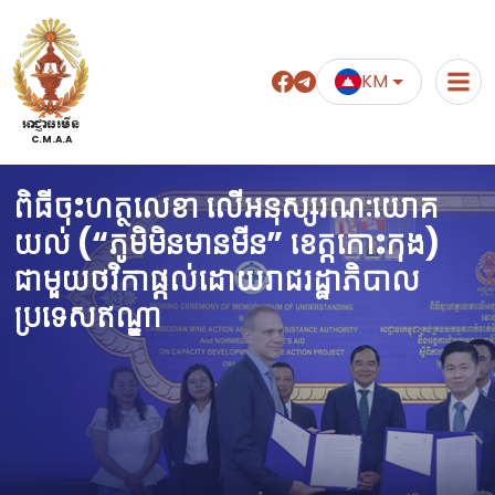
KM
អាជ្ញាធរមីន
C.M.A.A
ពិធីចុះហត្ថលេខា លើអនុស្សរណៈយោគ
យល់ (“ភូមិមិនមានមីន” ខេត្តកោះកុង)
ជាមួយថវិកាផ្តល់ដោយរាជរដ្ឋាភិបាល
ប្រទេសឥណ្ឌា